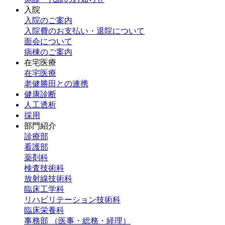
入院
入院のご案内
入院費のお支払い・退院について
面会について
病棟のご案内
在宅医療
在宅医療
老健勝田との連携
健康診断
人工透析
採用
部門紹介
診療部
看護部
薬剤科
検査技術科
放射線技術科
臨床工学科
リハビリテーション技術科
臨床栄養科
事務部 （医事・総務・経理）